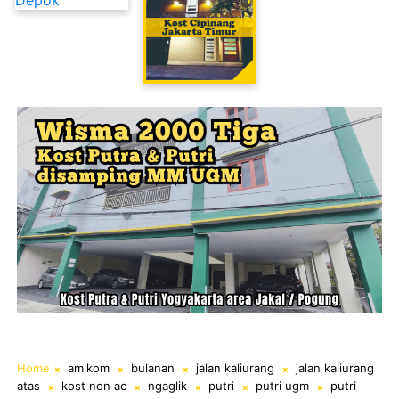
Kost Cipinang Jakarta Timur
Home
amikom
bulanan
jalan kaliurang
jalan kaliurang
atas
kost non ac
ngaglik
putri
putri ugm
putri