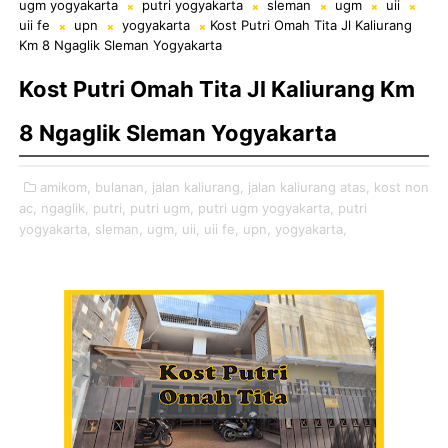
ugm yogyakarta
putri yogyakarta
sleman
ugm
uii
uii fe
upn
yogyakarta
Kost Putri Omah Tita Jl Kaliurang
Km 8 Ngaglik Sleman Yogyakarta
Kost Putri Omah Tita Jl Kaliurang Km
8 Ngaglik Sleman Yogyakarta
amikom,
bulanan,
jalan kaliurang,
jalan kaliurang atas,
kost non
ac,
ngaglik,
putri,
putri ugm,
putri ugm yogyakarta,
putri
yogyakarta,
sleman,
ugm,
uii,
uii fe,
upn,
yogyakarta,