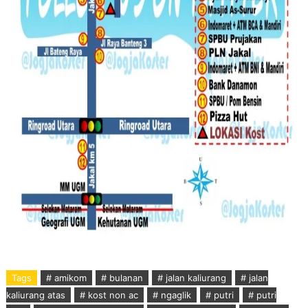
Tags
# amikom
# bulanan
# jalan kaliurang
# jalan
kaliurang atas
# kost non ac
# ngaglik
# putri
# putri