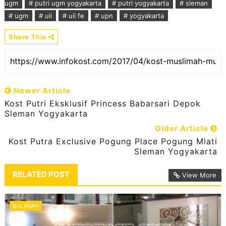
ugm
# putri ugm yogyakarta
# putri yogyakarta
# sleman
# ugm
# uii
# uii fe
# upn
# yogyakarta
Share This
Newer Article
Kost Putri Eksklusif Princess Babarsari Depok
Sleman Yogyakarta
Older Article
Kost Putra Exclusive Pogung Place Pogung Mlati
Sleman Yogyakarta
RELATED POST
View More
BULANAN