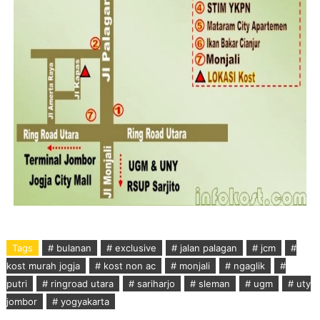
Tags
# bulanan
# exclusive
# jalan palagan
# jcm
#
kost murah jogja
# kost non ac
# monjali
# ngaglik
#
putri
# ringroad utara
# sariharjo
# sleman
# ugm
# uty
jombor
# yogyakarta