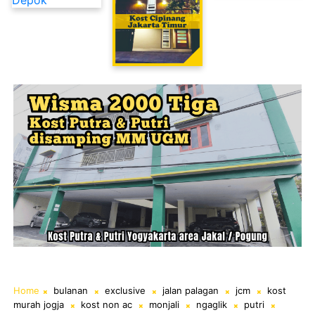
Kost Cipinang Jakarta Timur
Home
bulanan
exclusive
jalan palagan
jcm
kost
murah jogja
kost non ac
monjali
ngaglik
putri