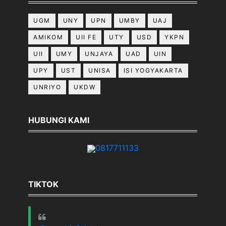
UGM
UNY
UPN
UMBY
UAJ
AMIKOM
UII FE
UTY
USD
YKPN
UII
UMY
UNJAYA
UAD
UIN
UPY
UST
UNISA
ISI YOGYAKARTA
UNRIYO
UKDW
HUBUNGI KAMI
0817711133
TIKTOK