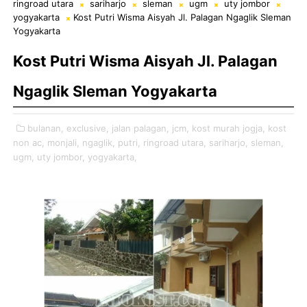
ringroad utara
sariharjo
sleman
ugm
uty jombor
yogyakarta
Kost Putri Wisma Aisyah Jl. Palagan Ngaglik Sleman
Yogyakarta
Kost Putri Wisma Aisyah Jl. Palagan
Ngaglik Sleman Yogyakarta
bulanan,
exclusive,
jalan palagan,
jcm,
kost murah jogja,
kost
non ac,
monjali,
ngaglik,
putri,
ringroad utara,
sariharjo,
sleman,
ugm,
uty jombor,
yogyakarta,