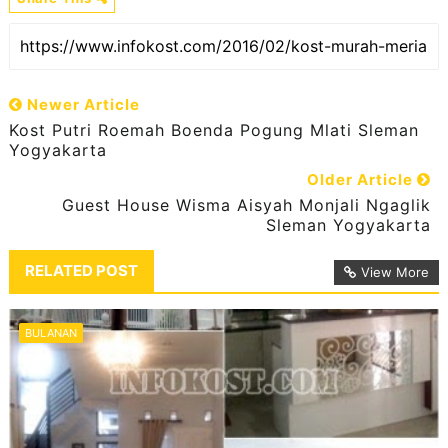
Newer Article
Kost Putri Roemah Boenda Pogung Mlati Sleman
Yogyakarta
Older Article
Guest House Wisma Aisyah Monjali Ngaglik
Sleman Yogyakarta
RELATED POST
View More
BULANAN