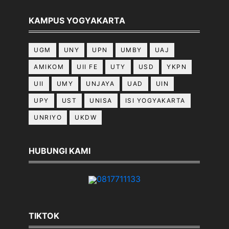
KAMPUS YOGYAKARTA
UGM
UNY
UPN
UMBY
UAJ
AMIKOM
UII FE
UTY
USD
YKPN
UII
UMY
UNJAYA
UAD
UIN
UPY
UST
UNISA
ISI YOGYAKARTA
UNRIYO
UKDW
HUBUNGI KAMI
0817711133
TIKTOK