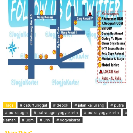
Tags
# caturtunggal
# depok
# jalan kaliurang
# putra
# putra ugm
# putra ugm yogyakarta
# putra yogyakarta
#
sleman
# ugm
# uny
# yogyakarta
Share This