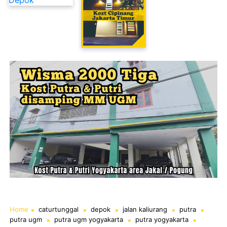
Kost Cipinang Jakarta Timur
Home
caturtunggal
depok
jalan kaliurang
putra
putra ugm
putra ugm yogyakarta
putra yogyakarta