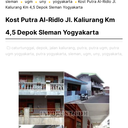
sleman
ugm
uny
yogyakarta
Kost Putra Al-Ridlo Jl.
Kaliurang Km 4,5 Depok Sleman Yogyakarta
Kost Putra Al-Ridlo Jl. Kaliurang Km
4,5 Depok Sleman Yogyakarta
caturtunggal,
depok,
jalan kaliurang,
putra,
putra ugm,
putra
ugm yogyakarta,
putra yogyakarta,
sleman,
ugm,
uny,
yogyakarta,