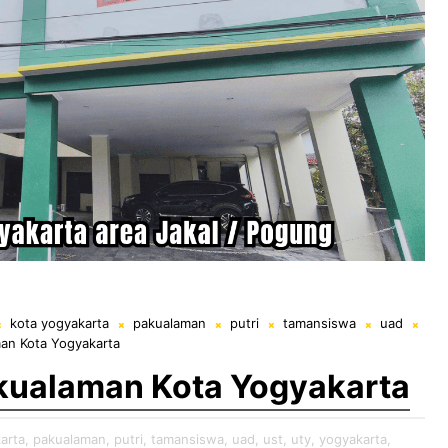
kota yogyakarta
pakualaman
putri
tamansiswa
uad
man Kota Yogyakarta
akualaman Kota Yogyakarta
arta,
pakualaman,
putri,
tamansiswa,
uad,
ust,
uty,
yogyakarta,