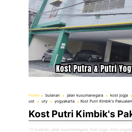
Home
bulanan
jalan kusumanegara
kost jogja
ust
uty
yogyakarta
Kost Putri Kimbik's Pakuala
Kost Putri Kimbik's P
bulanan,
jalan kusumanegara,
kost jogja,
kota yogyak