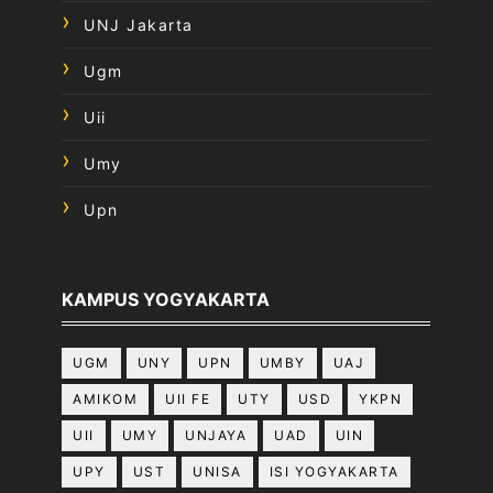
UNJ Jakarta
Ugm
Uii
Umy
Upn
KAMPUS YOGYAKARTA
UGM
UNY
UPN
UMBY
UAJ
AMIKOM
UII FE
UTY
USD
YKPN
UII
UMY
UNJAYA
UAD
UIN
UPY
UST
UNISA
ISI YOGYAKARTA