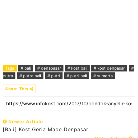
Tags
# bali
# denapasar
# kost bali
# kost denpasar
#
putra
# putra bali
# putri
# putri bali
# sumerta
Share This
Newer Article
[Bali] Kost Geria Made Denpasar