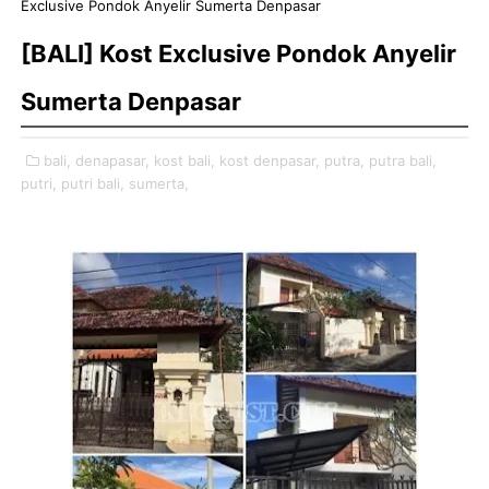
Exclusive Pondok Anyelir Sumerta Denpasar
[BALI] Kost Exclusive Pondok Anyelir
Sumerta Denpasar
bali,
denapasar,
kost bali,
kost denpasar,
putra,
putra bali,
putri,
putri bali,
sumerta,