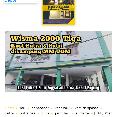
Kost Cipinang Jakarta Timur
Home
bali
denapasar
kost bali
kost denpasar
putra
putra bali
putri
putri bali
sumerta
[BALI] Kost