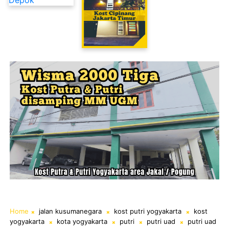
Kost Cipinang Jakarta Timur
Home
jalan kusumanegara
kost putri yogyakarta
kost
yogyakarta
kota yogyakarta
putri
putri uad
putri uad