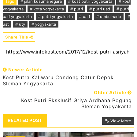
Tags
# jalan kusumanegara
# kost putri yogyakarta
# kost
yogyakarta
# kota yogyakarta
# putri
# putri uad
# putri
uad yogyakarta
# putri yogyakarta
# uad
# umbulharjo
#
ust
# uty
# yogyakarta
Share This
Newer Article
Kost Putra Kaliwaru Condong Catur Depok
Sleman Yogyakarta
Older Article
Kost Putri Eksklusif Griya Ardhana Pogung
Sleman Yogyakarta
RELATED POST
View More