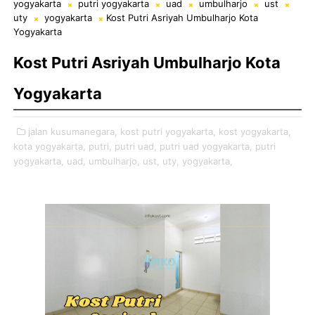
yogyakarta
putri yogyakarta
uad
umbulharjo
ust
uty
yogyakarta
Kost Putri Asriyah Umbulharjo Kota
Yogyakarta
Kost Putri Asriyah Umbulharjo Kota
Yogyakarta
jalan kusumanegara,
kost putri yogyakarta,
kost yogyakarta,
kota yogyakarta,
putri,
putri uad,
putri uad yogyakarta,
putri
yogyakarta,
uad,
umbulharjo,
ust,
uty,
yogyakarta,