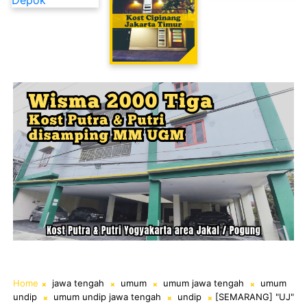
Kost Cipinang Jakarta Timur
Home
jawa tengah
umum
umum jawa tengah
umum
undip
umum undip jawa tengah
undip
[SEMARANG] "UJ"