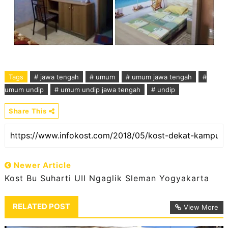
Tags
# jawa tengah
# umum
# umum jawa tengah
#
umum undip
# umum undip jawa tengah
# undip
Share This
Newer Article
Kost Bu Suharti UII Ngaglik Sleman Yogyakarta
RELATED POST
View More