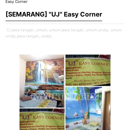
Easy Corner
[SEMARANG] "UJ" Easy Corner
jawa tengah,
umum,
umum jawa tengah,
umum undip,
umum
undip jawa tengah,
undip,