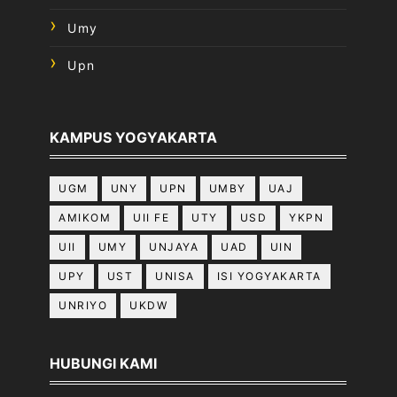
Umy
Upn
KAMPUS YOGYAKARTA
UGM
UNY
UPN
UMBY
UAJ
AMIKOM
UII FE
UTY
USD
YKPN
UII
UMY
UNJAYA
UAD
UIN
UPY
UST
UNISA
ISI YOGYAKARTA
UNRIYO
UKDW
HUBUNGI KAMI