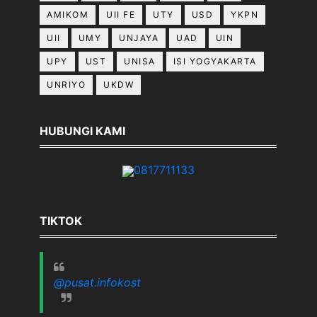
AMIKOM
UII FE
UTY
USD
YKPN
UII
UMY
UNJAYA
UAD
UIN
UPY
UST
UNISA
ISI YOGYAKARTA
UNRIYO
UKDW
HUBUNGI KAMI
0817711133
TIKTOK
@pusat.infokost