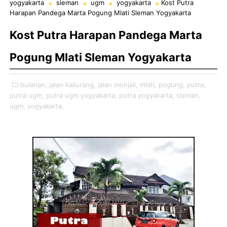
yogyakarta
sleman
ugm
yogyakarta
Kost Putra
Harapan Pandega Marta Pogung Mlati Sleman Yogyakarta
Kost Putra Harapan Pandega Marta
Pogung Mlati Sleman Yogyakarta
bulanan,
jalan kaliurang,
jalan monjali,
mlati,
pogung,
putra,
putra ugm,
putra ugm yogyakarta,
putra yogyakarta,
sleman,
ugm,
yogyakarta,