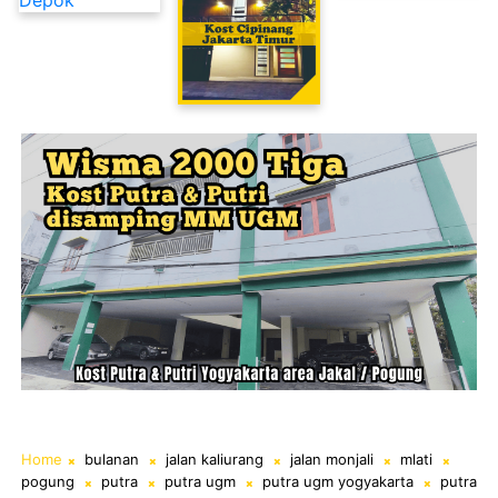
Kost Cipinang Jakarta Timur
Home
bulanan
jalan kaliurang
jalan monjali
mlati
pogung
putra
putra ugm
putra ugm yogyakarta
putra