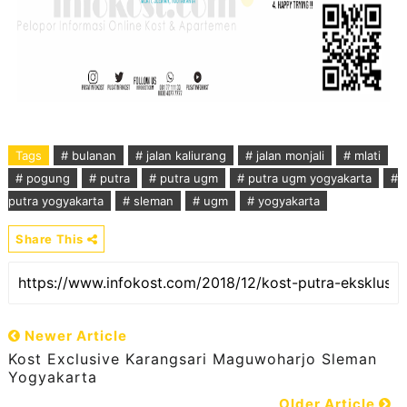
Tags
# bulanan
# jalan kaliurang
# jalan monjali
# mlati
# pogung
# putra
# putra ugm
# putra ugm yogyakarta
#
putra yogyakarta
# sleman
# ugm
# yogyakarta
Share This
Newer Article
Kost Exclusive Karangsari Maguwoharjo Sleman
Yogyakarta
Older Article