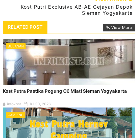
Kost Putri Exclusive AB-AE Gejayan Depok
Sleman Yogyakarta
RELATED POST
View More
BULANAN
Kost Putra Pastika Pogung C6 Mlati Sleman Yogyakarta
infokost
Jul 30, 2026
GAMPING