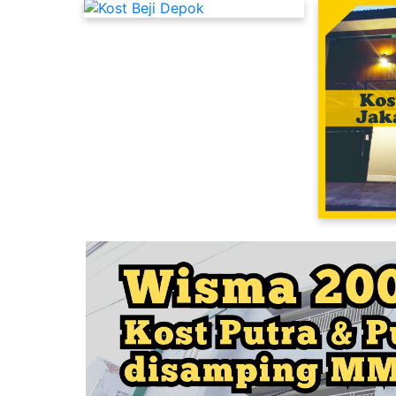
Kost Putri Dekat UI Depok
Kost Cipinang Jakarta Timur