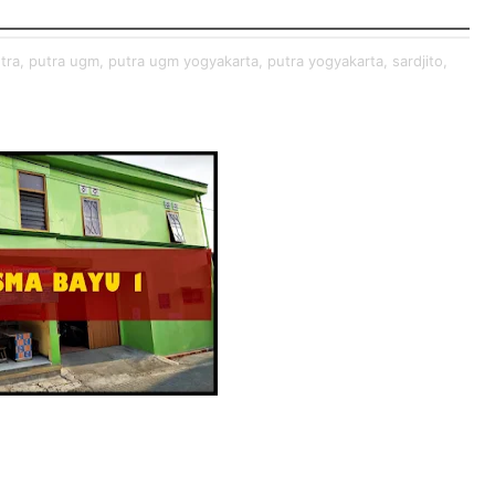
tra,
putra ugm,
putra ugm yogyakarta,
putra yogyakarta,
sardjito,