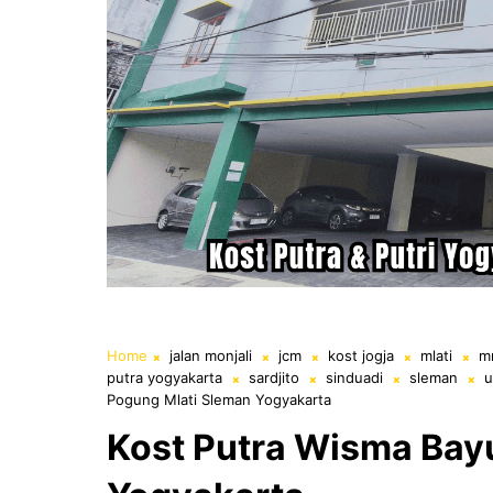
Home
jalan monjali
jcm
kost jogja
mlati
m
putra yogyakarta
sardjito
sinduadi
sleman
Pogung Mlati Sleman Yogyakarta
Kost Putra Wisma Bay