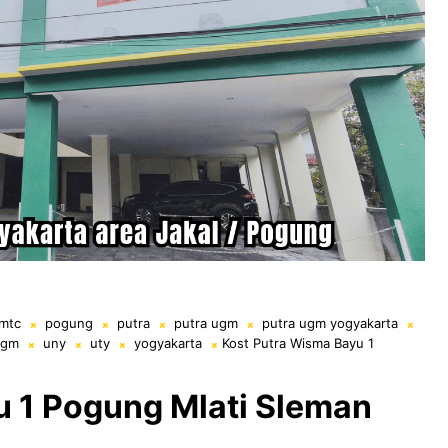
mtc
pogung
putra
putra ugm
putra ugm yogyakarta
ugm
uny
uty
yogyakarta
Kost Putra Wisma Bayu 1
u 1 Pogung Mlati Sleman