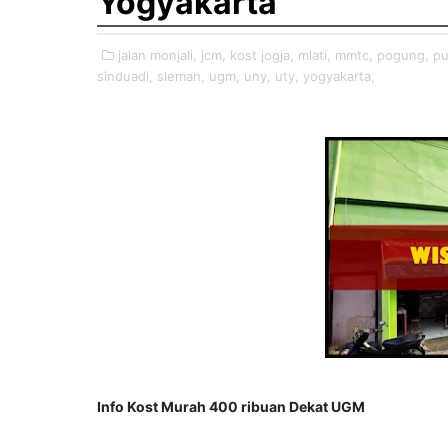
Yogyakarta
jalan monjali,
jcm,
kost jogja,
mlati,
mmtc,
pogung,
pu
sinduadi,
sleman,
ugm,
uny,
uty,
yogyakarta,
Info Kost Murah 400 ribuan Dekat UGM