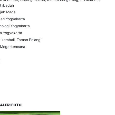
at ibadah
djah Mada
eri Yogyakarta
nologi Yogyakarta
im Yogyakarta
a kembali, Taman Pelangi
a Megarkencana
l
ALERI FOTO