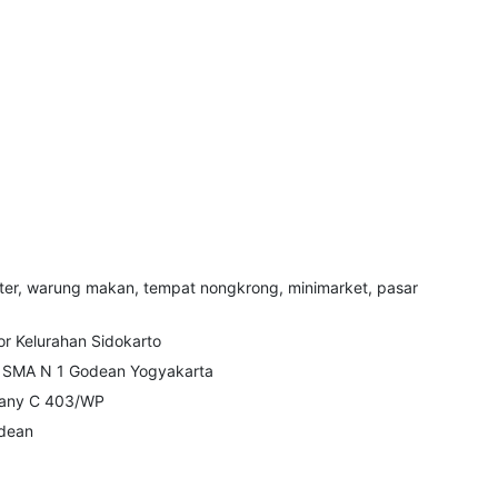
nter, warung makan, tempat nongkrong, minimarket, pasar
or Kelurahan Sidokarto
e SMA N 1 Godean Yogyakarta
pany C 403/WP
odean