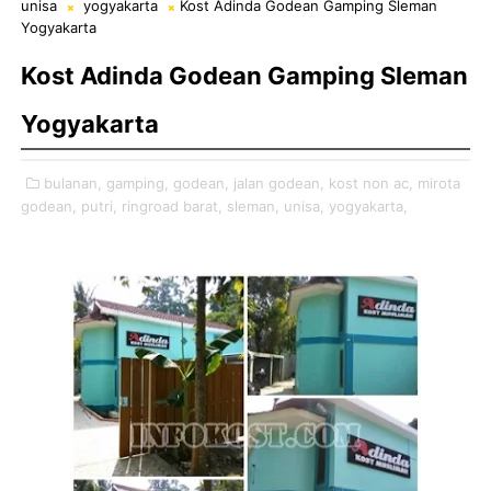
unisa
yogyakarta
Kost Adinda Godean Gamping Sleman
Yogyakarta
Kost Adinda Godean Gamping Sleman
Yogyakarta
bulanan,
gamping,
godean,
jalan godean,
kost non ac,
mirota
godean,
putri,
ringroad barat,
sleman,
unisa,
yogyakarta,