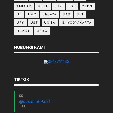
AMIKOM
UII FE
UTY
USD
YKPN
UII
UMY
UNJAYA
UAD
UIN
UPY
UST
UNISA
ISI YOGYAKARTA
UNRIYO
UKDW
HUBUNGI KAMI
0817711133
TIKTOK
@pusat.infokost