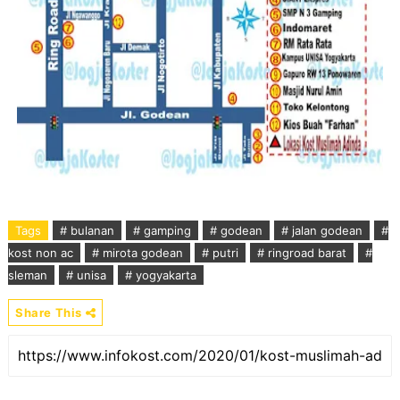
Tags
# bulanan
# gamping
# godean
# jalan godean
#
kost non ac
# mirota godean
# putri
# ringroad barat
#
sleman
# unisa
# yogyakarta
Share This