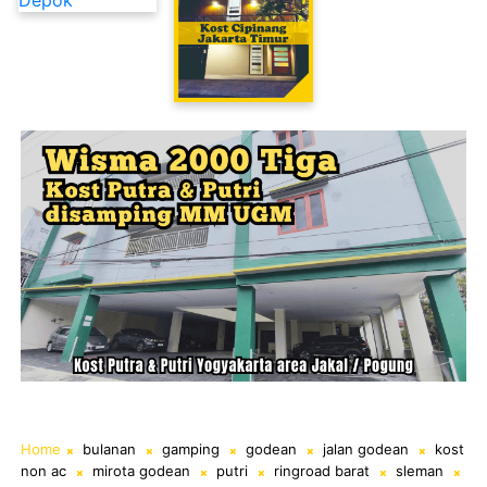
Kost Cipinang Jakarta Timur
Home
bulanan
gamping
godean
jalan godean
kost
non ac
mirota godean
putri
ringroad barat
sleman