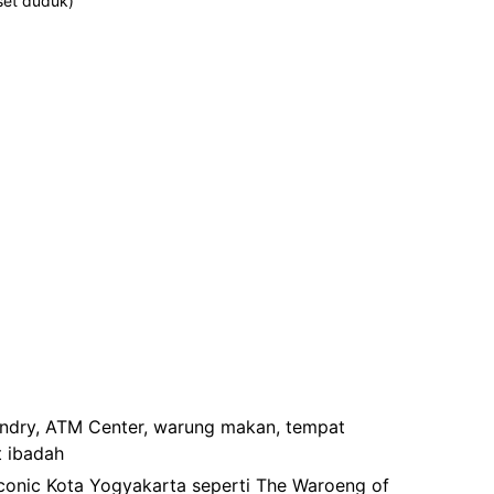
set duduk)
undry, ATM Center, warung makan, tempat
 ibadah
conic Kota Yogyakarta seperti The Waroeng of