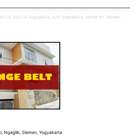
tri uii,
putri uii yogyakarta,
putri yogyakarta,
sendik bri,
sleman,
o, Ngaglik, Sleman, Yogyakarta