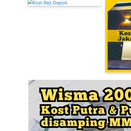
Kost Putri Dekat UI Depok
Kost Cipinang Jakarta Timur