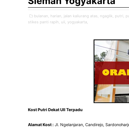
Sleman Yogyakarta
bulanan,
harian,
jalan kaliurang atas,
ngaglik,
putri,
pu
stikes panti rapih,
uii,
yogyakarta,
Kost Putri Dekat UII Terpadu
Alamat Kost :
Jl.
Ngelanjaran, Candirejo, Sardonoharj