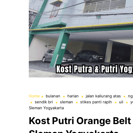
Home
bulanan
harian
jalan kaliurang atas
ng
sendik bri
sleman
stikes panti rapih
uii
y
Sleman Yogyakarta
Kost Putri Orange Belt